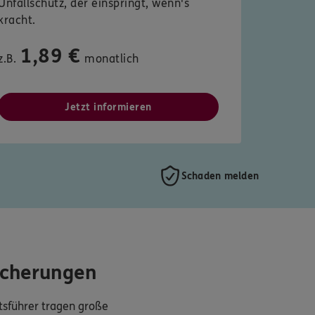
Unfallschutz, der einspringt, wenn's
kracht.
1,89 €
z.B.
monatlich
Jetzt informieren
Schaden melden
icherungen
sführer tragen große