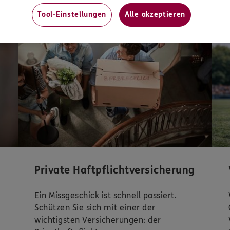
Tool-Einstellungen
Alle akzeptieren
Mit
Private Haftpflichtversicherung
Ein Missgeschick ist schnell passiert.
Schützen Sie sich mit einer der
wichtigsten Versicherungen: der