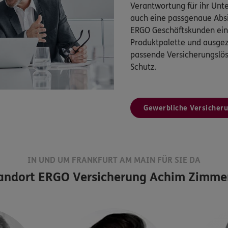
Verantwortung für ihr Un
auch eine passgenaue Absi
ERGO Geschäftskunden eine
Produktpalette und ausgez
passende Versicherungsl
Schutz.
Gewerbliche Versicher
IN UND UM FRANKFURT AM MAIN FÜR SIE DA
andort
ERGO Versicherung Achim Zimme