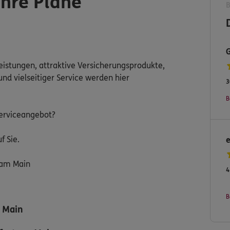
Ihre Pläne
leistungen, attraktive Versicherungsprodukte,
nd vielseitiger Service werden hier
3
B
erviceangebot?
f Sie.
 am Main
4
B
m Main