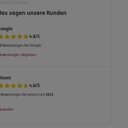
BEWERTUNGEN
Das sagen unsere Kunden
Google
4.8
/
5
0
Bewertungen bei Google
ewertungen abgeben
eKomi
4.6
/
5
Bewertungen bei eKomi seit
2015
ewerten