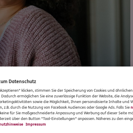
 zum Datenschutz
akzeptieren" klicken, stimmen Sie der Speicherung von Cookies und ähnlichen
Versicherungen und Vorsorge
. Dadurch ermöglichen Sie eine zuverlässige Funktion der Website, die Analy
rketingaktivitäten sowie die Möglichkeit, Ihnen personalisierte Inhalte und
n, z.B. durch die Nutzung von Facebook Audiences oder Google Ads. Falls Sie
n
r keine für Sie maßgeschneiderte Anpassung und Werbung auf dieser Seite mö
erzeit über den Button "Tool-Einstellungen" anpassen. Näheres zu den einge
hutzhinweise
Impressum
Unsere beliebtesten Produkte