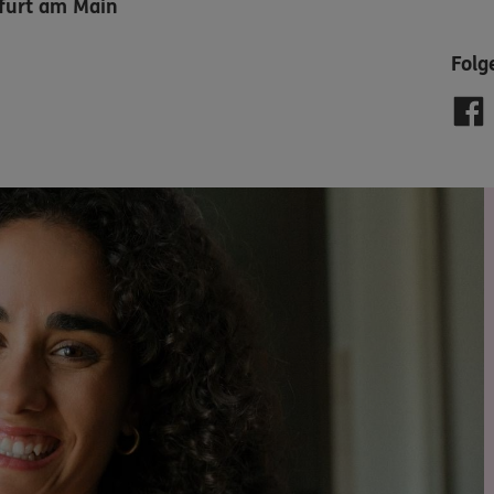
kfurt am Main
Folg